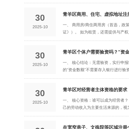
供本人常用、可及时接通的手机号码
击“添加”或“选择”，从系统提供的
适”的内涵： 此处的“合适”即“真实
等材料的清晰电子版上传到相应位置。
青羊区商用、住宅、虚拟地址注册
30
注册中一个常见的困惑点。请您完全
请表格PDF。您的手机“天府通办”A
资。 它代表什么： 资金数额是您
一、 商用房/商住两用房（首选，政
2025-10
申请正式提交至青羊区市场监管局审批
填写“合适”？ 合理性原则： 填写
证》）。 如为租赁，还需提供与产权
踪申请状态（如：已提交、审核中、
填写1-2万元亦可。 不宜过高或过
高。 无邻里纠纷风险： 专为商业活
地址，等待执照快递上门即可。 全程
况下可能影响税务部门对您规模的初步
营的业务，如零售店、餐馆、理发店、
电子签名是临门一脚。 随时查询进
接决定您的税率或税负。税务机关主
青羊区个体户需要验资吗？“资金
30
受到《民法典》的严格限制，青羊区
入即可，无需过度纠结。 三、 经营
的，除遵守法律、法规以及管理规约外
一、 核心结论：无需验资，实行申
2025-10
适”？—— 采用“标准化勾选法” 
物的全体其他业主。这意味着，您需
的“资金数额”不需要存入银行进行验
索“餐饮”或“饮品”，勾选“餐饮服务
签署的《同意将住宅改变为经营性用房
的经营规模。工商部门不会、也无权要
求“大而全”。只勾选您确定会从事
成了“住改商”大的现实障碍。 后续
这个数字应该如何确定？请遵循以下
要的麻烦。 区分“一般项目”与“许可
结论： 除非您能确保获得所有邻居
青羊区对经营者主体资格的要求​
30
首期房租、押金、装修费、设备购置
示该项目需经审批。例如，勾选“餐
址。 三、 虚拟地址/集群注册地址
例说明： 线上平面设计师： 可能只需
一、 核心资格：谁可以成为经营者？
2025-10
结： “合适”的填写策略是：经营者
内涵： 青羊区允许符合条件的市场
咖啡馆： 涉及装修、设备（咖啡机、
己的劳动收入为主要生活来源的，视
范，为顺利通过审核奠定坚实基础。
供住所托管服务。 与“虚假地址”的
的策略。无需将未来可能发生的所有潜
区永久性居民中的中国公民，以及台
虚假地址是完全虚构或无法联系的，
数字的影响远没有许多人想象的那么大
来往大陆通行证》（台胞证）。 外
营场所证明”。 优势： 成本极低： 
元），工商审批人员不会因为这个数
在宽窄巷子、文殊院等区域注册