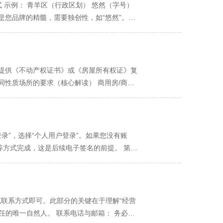
过后，系统会生成此告知书PDF文件，请下载
形式 示例： 青羊区（行政区划） 悠然（字号）
”、“经营范围表述不准确”等。您需根据反馈意
例如，如果您要开旅行社，需先取得文旅部门的
这是您品牌的精髓，需要独创性，如“悠然”。不
核通过”后，系统会引导您选择领照方式。 全程
须清晰可辨，无阴影、无歪斜。 有效性： 身
如“餐饮”、“商贸”、“咨询”。 组织形式：
人员打印执照后，会通过EMS免费寄回给
责任，并被列入经营异常名录。 线上申请小技
用规则（核名失败主因） 禁止性内容： 名称中不得
式到手了！请立即进入“领照后”的步骤，完成
明-房产证”等命名归类，存放在电脑指定文件夹
会团体名称及部队番号等内容。 限制性内容：
、商标、人名相同或近似的名称，避免侵权。
 提供《不动产权证书》或《房屋所有权证》复
 进行名称预查： 在正式申报前，可先通过“国
同性质场所的要求（核心解读） 商用房/商住
称，做到心中有数。 避免近似判断： 音同形
。 住宅（“住改商”）—— 要求严，难度大
业特点”范围内进行的。即使“悠然”这个字号在
规约外，应当经有利害关系的业主一致同意。
用生僻字组合、有寓意的词语或自创词作为字
建筑的业主。 如何操作： 您需要制作一份
即尝试下一个备选名称。 总结： 成功通过名
这在实际操作中极其困难，尤其是在普通的居
击“登录”，选择“个人用户登录”。如果您没有账
和差异性，通过审核便是水到渠成之事。
。 集群登记地址（托管地址）—— 创业者的
等方式完成，这是后续电子签名的前提。 第二
。 适用对象： 主要适用于无需固定实体门店
关键词“个体工商户开业登记”或“个体户设立”，
化器、众创空间、产业园区等托管机构，与其
平台，这是统一的入口。 第三步：名称自主申
。 三、 虚拟地址的风险 严禁使用： 使用完
准备好的字号、行业特点等信息，进行实时查
查实，将被立即列入“经营异常名录”（通过登
四步：填写开业登记申请（核心环节） 名称申
充联系方式即可。此部分的关键在于理解“经营
如果业务模式允许，极力推荐使用政府支持
要耐心、准确地填写所有标的必填信息*： 经
任的唯一自然人。 联系电话与邮箱： 务必提
面同意，且经营项目不会对邻里造成任何干扰。
的“经营场所证明”材料。 经营范围： 点