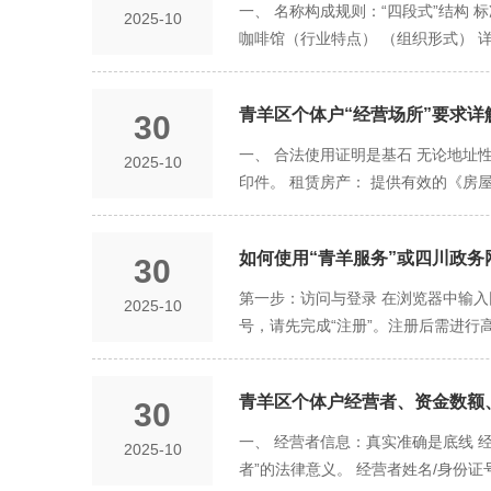
商”难办理但必须提供的文件。 《个
一、 名称构成规则：“四段式”结构 
2025-10
会提示您进入“领照环节”。 可能的
保存，并在开业登记时上传。 其他
咖啡馆（行业特点） （组织形式） 详
见修改信息、重新上传材料，然后再次
《旅行社业务经营许可证》，并在登记
能使用县级以上行政区划名称（如“四川
网办： 确认邮寄地址，将签好字的申
份证、租赁合同等必须在有效期内。
个体户统一为“厂”、“店”、“馆”、“
您。您坐等收证即可。 现场自取： 
巧： 建议将所有材料提前扫描成PDF
青羊区个体户“经营场所”要求详
30
含有有损国家社会公共利益、欺骗误
税务报到等事宜。
中。这样在线上传时可以直接快速定
未经授权，不得使用“中国”、“中华”
一、 合法使用证明是基石 无论地址
2025-10
三、 自主申报实战技巧 提前多想多
印件。 租赁房产： 提供有效的《房
家企业信用信息公示系统”网站或AP
两用房（顺畅） 这是符合规定的地址
似： 如已有“新华”，您再报“心华”
法律依据： 《民法典》第二百七十
餐饮业已被注册，您仍可尝试用于“悠
如何使用“青羊服务”或四川政务
30
“有利害关系的业主”界定： 通常指
号，能显著提高通过率。 果断尝试备
《同意将住宅改变为经营性用房的证
第一步：访问与登录 在浏览器中输入网址
2025-10
称自主申报的秘诀在于：理解结构、
民楼。 风险： 即使侥幸通过登记，
号，请先完成“注册”。注册后需进行
福音 政策内涵： 青羊区允许多个市
步：定位与入口 登录成功后，在网站首
的经营活动，如电子商务、软件开发
然后点击搜索。 在搜索结果中，找到
签订托管协议。该协议即为您的“经营场
青羊区个体户经营者、资金数额、
30
报（独立环节） 在“一窗通”平台，
全虚构的、不存在的地址，或仅用于注
重。 查重通过后，系统会生成《名称
一、 经营者信息：真实准确是底线
2025-10
记的住所或经营场所无法联系），影响
报成功后，返回“一窗通”平台，选择
者”的法律意义。 经营者姓名/身份
的“集群登记地址”，这是安全、便捷
营者信息： 系统会自动从您的实名信