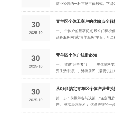
商业经营的一种市场主体形式。它是
的核心特征包括： 业主身份： 经营
质的区别。个体户的债务，个人经营
青羊区个体工商户的优缺点全解析
30
人（或家庭）的钱来偿还债务，风险可
而非一个独立的法律实体。 设立简便
一、 个体户的显著优点 设立门槛极
2025-10
公司（公司） 法律地位 非企业法人
政务服务网”或“青羊服务”平台，可
财产紧密绑定。 有限责任。 股东仅
对较轻： 税种简单： 主要涉及增值
增值税和个人所得税（经营所得），
户，税务机关通常采用定期定额征收
息红利）。存在“双重征税”。 设立
青羊区个体户注册必知
30
款，计算简单，征管便利。在很多情
程、股东协议、设立董事会/执行董事
效： 经营者自己就是老板，拥有绝
一、 谁是“经营者”？—— 主体资
2025-10
结构规范。 建立股东会、董事会、监
单，通常不需要设置复杂的会计账簿
要生活来源）、港澳居民（需提供往
业合作时，可能因主体性质受限。 相
人力成本。 二、 个体户的潜在缺点
性活动的人员，不能注册成为个体户经
设。 转让便捷。 股东可以依法转让
款、经营场所发生事故需赔偿等），
所。这个地址将用于工商、税务部门的
计划引入外部资本或快速扩张的小本
款等财产来抵债。这种风险将商业活
从0到1搞定青羊区个体户营业执照
30
宅（“住改商”）： 在青羊区，将
未来希望引入合作伙伴或风险投资、
权投资（风投）或通过银行获得大额贷
主（通常是同一栋建筑物内的其他业
第一步：前期筹备与决策（“谋定而后动
2025-10
在与大中型企业洽谈业务时，“个体户
了“集群登记”政策。即允许多个市
序。 落实经营场所： 这是关键的一
营，不能像转让公司股权那样将生意
新兴行业是重大利好，大大降低了创业
意书。 准备经营者信息： 准备好经
随着经营规模的扩大，当销售额超过