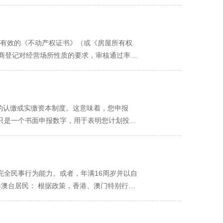
通的主要渠道，一旦变更需及时更新。 “合
据系统提示，将提前准备好的身份证、场地证明
额：理性预估，无需焦虑 “资金数额”是个体户
或“下一步”。 此时，系统会生成一份完整的申
告。您填写的数字不需要打到银行账户进行验
知中完成刷脸和手写体电子签名。 签名成功后，
修、设备采购、原材料等所有启动资金。 如何
法、有效的《不动产权证书》（或《房屋所有权
中心的“我的办事”或“办件查询”中，实时跟
万元是合理的；若是一名自由设计师在家办公，
工商登记对经营场所性质的要求，审核通过率
领取方式（邮寄或自取）。选择邮寄，填写收件
导致驳回，但可能引起不必要的关注，且在某些情
信誉。 适用对象： 所有需要实体门店进行经
。 准确填写是核心（尤其地址和经营范围）。
显得不够严肃。 对未来的影响： 该数额不直
将住宅改变为经营性用房（俗称“住改商”），
您只需根据实际情况，估算一个合理的数额填
十九条规定：“业主将住宅改变为经营性用房
的业务和需要办理的许可证。 如何填写“合
业主”的界定： 在实践中，通常指您本栋建筑
司的认缴或实缴资本制度。这意味着，您申报
搜索来勾选规范条目。例如，想开咖啡馆，应搜
，必须提交由利害关系业主（即同楼栋邻居）
”只是一个书面申报数字，用于表明您计划投入
系统会按您勾选的顺序排列。 取舍： 不必追
数居民楼中几乎是“不可能完成的任务”，这构
合适？—— 理性估算三原则 既然无需验资，
未来还可能因未实际经营某些项目而带来不必
工商部门有权责令您变更地址，甚至撤销登记。
预算进行估算。这个数额可以包括但不限于：
可项目（后置审批）： 在勾选时，系统会明确提
强烈不建议将住宅作为青羊区个体户的注册地
与您所从事的行业和规模相符，符合常识。 举
提示。您必须在取得许可证后方可开业。 总
询、设计、软件开发）的重大政策利好。 政策
首批进货，填写 5-10万元 是合理的。 小型
完全民事行为能力。或者，年满16周岁并以自
语勾选。 遵循此原则，您的申请将清晰、规
供的地址作为自己的住所进行登记，由该机构提
则（策略）： 在合理范围内，可以采取适度从简
港澳台居民： 根据政策，香港、澳门特别行政
文书，并配合政府部门进行监管。 虚拟地址/
”的影响大吗？—— 有限且间接的影响 这个
居民来往内地通行证》（回乡证）或《台湾居民
签订《住所托管协议》，该协议即成为您的“经
写的不是一个极其荒谬的数字（如1元或1亿
体工商户。他们需要通过设立外商投资企业的
恼。 适用灵活： 完美契合线上经营、自由职业
关切点）： 初期核定： 在您办理税务登记