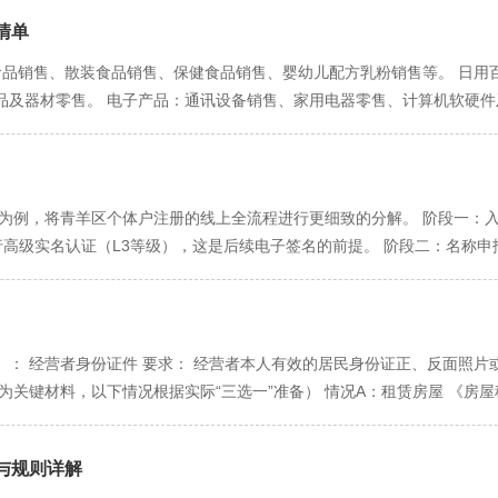
中的规范用语进行申请，不能随意自创。在“四川政务服务网”线上申请时
wfw.gov.cn），定位到“青羊区”。 名称自主申报： 搜索“个体户名称自
羊区开办个体户，是一把双刃剑。它为广大普通创业者、手艺人、小微经营
及特殊行业，如餐饮服务（后置审批需《食品经营许可证》）、烟草专卖
单​
获取《名称自主申报告知书》，名称保留期一般为30天。 填写设立登记申
必须清醒地认识到“无限责任”这把达摩克利斯之剑高悬头顶，意味着您是
得营业执照后立即办理相应许可证，方可开展经营。 四、 名称虽小，事
： 基本信息： 已核准的名称、经营场所地址（需精确到门牌号）。 经营
装食品销售、散装食品销售、保健食品销售、婴幼儿配方乳粉销售等。 日
技能为主的服务业，个体户是完美选择；但若您计划进入有一定风险或希
+ 组织形式”组成，如“青羊区（行政区划）悠然（字号） 咖啡馆（行业表述）
选）、资金数额（无需实缴，填一个合理的预估数即可）。 上传所需材料
品及器材零售。 电子产品：通讯设备销售、家用电器零售、计算机软硬件
前，通过“国家企业信用信息公示系统”或线上申报系统的“名称自主查重”
。 （如涉及“住改商”）利害关系业主同意证明。 完成电子签名与提交：
零配件零售。 二、 餐饮服务类 餐饮服务（这是核心的项，取得营业执
后，您必须在30日内到主管税务机关（通常可在线办理）办理税务登记（备
和电子签名。 提交申请，等待青羊区审批人员预审。 第三步：审核与领证 
馆）。 快餐服务。 三、 居民服务、修理与其他服务类（占比高） 个人形
知总结： 成功注册个体户的关键在于：确认自身资格、解决真实地址、规
会在线反馈，您需按提示修改后重新提交。 领证方式： 方式一：全程网
家政服务、家用电器修理、手机维修、汽车零配件零售（或汽车装饰用品销
服务中心，工作人员打印并制作执照后，通过EMS免费邮寄给您。您“一
及特定广告发布需审批）。 咨询服务： 社会经济咨询服务、市场营销策
” 为例，将青羊区个体户注册的线上全流程进行更细致的分解。 阶段一：入
申请材料的原件，前往青羊区政务服务中心现场，经核对无误后，当场领取
障组织、体育辅导服务。 文化艺术： 组织文化艺术交流活动（注意不能直
行高级实名认证（L3等级），这是后续电子签名的前提。 阶段二：名称申报
虽非强制，但为方便经营（如签订合同、开发票），建议刻制一个公章或发
上加粗字体为近似规范表述，实际申请时请以系统选项为准。 许可项目： 带
”、“您的字号（店名）”、“行业特点（如“餐饮”、“咨询”）”，系统会
务必登录四川省电子税务局完成税务登记备案。 银行开户： 如需对公账
相应的《经营许可证》才能开业。 合理选择： 不必追求“大而全”，根
后，系统生成《名称申报告知书》，请妥善保存PDF版本。 阶段三：信息
围涉及许可项目，需立即向相关部门申请许可证。 遵循以上四步，您就能
息： 系统会自动带入已核准的名称。 经营者信息： 系统会自动带入实名
写新址。然后上传“经营场所证明”材料的清晰照片或扫描件。 自有房产：
）： 经营者身份证件 要求： 经营者本人有效的居民身份证正、反面照
由房东签字）。 “住改商”： 除上述材料外，必须上传《利害关系人同意书
为关键材料，以下情况根据实际“三选一”准备） 情况A：租赁房屋 《房屋
意区分“一般项目”和“许可项目”。 资金数额： 填写一个预估的投入资
书》复印件（复印件上需由产权人每页签字或盖章确认）。如产权为单位，
作：所有信息检查无误后，点击“提交”。系统会生成一份完整的《个体工商
（由经营者签字确认）。 情况C：将住宅改为经营性用房（“住改商”） 
到一条待签名消息。打开APP，刷脸确认，并在指定位置完成手写体电子
规则详解​
明》或类似名称的书面文件。此文件需由有利害关系的业主（通常指本栋
-3个工作日） 状态：您的申请状态变为“待审核”或“审核中”。需每日登