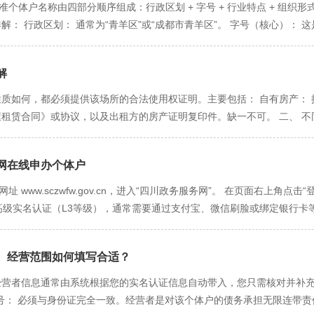
体工商户名称自主申报告知书》（如已申报名称） 在名称自主申报阶段通
标准个体户名称由四部分顺序组成：行政区划 + 字号 + 行业特点 + 组织
结果2：预审驳回（需补正）。 系统会明确告知驳回原因，如“地址证明模糊
可能需要的材料： 相关批准文件或许可证（如经营范围涉及前置审批） 
解： 行政区划： 通常为“青羊区”或“成都市青羊区”。 字号（核心）： 
提交，等待审核。 阶段六：领取执照（2-3天） 动作：当状态变为“审
时上传该许可证。 材料准备注意事项： 清晰度： 所有照片或扫描件必
”）、行业通用词汇（如“科技”）等作为字号。 行业特点： 反映主营业务，
请书纸质版等必要材料（如有提示）通过EMS寄给青羊区政务中心。工作
 真实性： 务必保证所有材料和信息的真实性，使用虚假材料将承担法律
部”、“行”、“中心”等，不能使用“公司”、“有限公司”等字样。 二、 禁限
预约时间，带齐所有原件，到现场领取。 至此，您的个体户营业执照就正
或高清JPG格式，并按“经营者身份证”、“场地证明-租房合同”、“场地证
解
解公众、外国国家名称、政党名称、党政军机关名称、群众组织名称、社
位，提高填报效率。
、“全国”、“国家”、“国际”等词语。 保护性内容： 不得使用与知名企业
性质如何，都必须提供该场所的合法使用权证明。主要包括： 自有房产：
备： 准备5-10个心仪的字号，按喜好排序。理想的名称很可能已被注册。
屋租赁合同》或协议，以及出租方的房产证明复印件。缺一不可。 二、 不
P，输入您的“字号+行业”进行粗略查询，看是否存在高度近似的已注册名
类型。只要提供合法的房产证明和租赁合同（如为租赁），通常不会有障碍
或“兴华”，很可能因近似被拒。 在同行中唯一： 核名检索是在您选择的“行
九条规定，业主将住宅改变为经营性用房的，除遵守法律、法规以及管理
然咨询中心”，只要咨询行业内无重复即可。 使用个性化词汇： 尽量使
网在线申办个体户​
本栋建筑物内的其他业主。在实践中，有时也会扩大到可能受到影响的相邻
选： 一旦第一个名称被系统提示“不可用”或“需人工审核”，不要纠结，立
明》之类的书面文件，并设法取得本栋楼所有利害关系业主的签名同意。
 www.sczwfw.gov.cn，进入“四川政务服务网”。 在页面右上角点
避开雷区、准备充分、灵活调整。只要您的字号在特定行业内具有识别性
后续若有其他业主投诉，工商部门仍可依据该投诉撤销登记或责令变更地址
高级实名认证（L3等级），通常需要通过支付宝、微信刷脸或绑定银行卡
场主体以一个托管机构的地址作为住所登记，该机构为其提供住所托管服务
页左上角将地区切换至 “成都市” > “青羊区”。 在首页的搜索框中输入
、咨询策划、设计等。 如何获取： 联系青羊区范围内政府认可的企业孵
对应的办理事项，点击“在线申请”按钮。您可能会进入“企业开办一窗通”
所证明”。 优势： 大大降低创业成本，解决了“住改商”的难题，合法合规
经营范围如何填写合适？​​
系统会引导您先办理“名称自主申报”。点击进入。 按照提示，依次填写您
册而无法联系、无法接收法律文书的“虚拟地址”是违法的。 后果： 一经
自主申报告知书》，表示您的名称已保留。请记录名称的“申报号”。 第
 经营者信息通常由系统根据您的实名认证信息自动带入，您只需核对并补
经营者信用，且面临罚款。 结论与建议： 首选商用房/商住两用房。 
“个体户开业登记”。 系统会自动带入您已核准的名称信息。 接下来，您需
证号： 必须与身份证完全一致。经营者是对该个体户的债务承担无限连带责
的选项。 尽量避免“住改商”，除非您能确保获得所有利害关系业主的书
息中带入，核对即可。 经营场所信息： 详细填写地址，并上传提前准备好