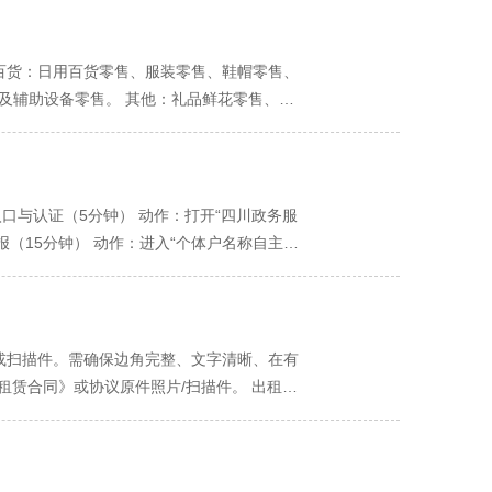
，系统会提供标准化选项供您勾选。 前置/后
主申报”进入系统。 输入心仪的字号和行业，系统会
者提供了门槛低的创业路径，其简便性和低税
（前置审批需《烟草专卖许可证》），您需要先
请： 在“企业开办一窗通”平台选择“个体户开
在用全部身家为自己的事业背书。因此，如果
关重大 个体户名称一般由“行政区划（青羊
者信息： 身份证信息、联系方式。 经营信息：
用百货：日用百货零售、服装零售、鞋帽零售、
望做大做强的领域，则应慎重考虑承担有限责
**”。 您的字号（店名）不能与同行业内已注
的清晰照片或扫描件： 经营者身份证正反面。
及辅助设备零售。 其他：礼品鲜花零售、文
功能进行检索，提高通过率。 五、 税务登记
 所有信息填妥、材料上传后，经营者本人需通
照后需立即办理《食品经营许可证》）。 小吃
案）。否则可能面临罚款。即使您当月无收
预审： 通常1-3个工作日内，审批人员会对申
象： 理发及美容服务、美甲服务、美容spa
范经营范围、核准独特名称、并牢记领照后的税
办（推荐）。 预审通过后，您会收到通知。您
售）、自行车修理。 文化创意： 文具零售、
次都不用跑”。 方式二：现场领取。 预审通
划、项目策划与公关服务。 四、 教育培训类
口与认证（5分钟） 动作：打开“四川政务服
营业执照。 第四步：领照后必办事项（“营
接写“培训”，特定技能培训需教育或人社部门
（15分钟） 动作：进入“个体户名称自主申
票专用章。需到公安局备案的正规刻章点办理。
“*”或系统明确提示为“后置审批事项”的项
即时反馈结果。若第一个名称不通过，立即尝试备选
户，可携带营业执照和公章，前往任意商业银行
据您实际计划和近期可能开展的业务勾选即可，
填报（30分钟） 动作：进入“个体户开业登
系统性地完成从0到1的整个过程，合法合规地
认证的经营者信息，核对无误即可。 经营场所信
 房产证复印件（每页签字）。 租赁房产： 租
片或扫描件。需确保边角完整、文字清晰、在有
》。 经营范围： 点击“添加”，在弹出窗口的
租赁合同》或协议原件照片/扫描件。 出租方
金，无实际验资要求，填合理数额即可。 阶段
需加盖单位公章。 情况B：自有房屋 《房屋
户开业登记申请书》PDF文件。 关键点：此
除上述A或B所需材料外，必须额外提交：《关
签名。签名完成后，申请才正式提交至青羊区审
建筑物内的其他业主）签字同意。这是“住改
录查看状态。 可能的结果1：预审通过。 系统