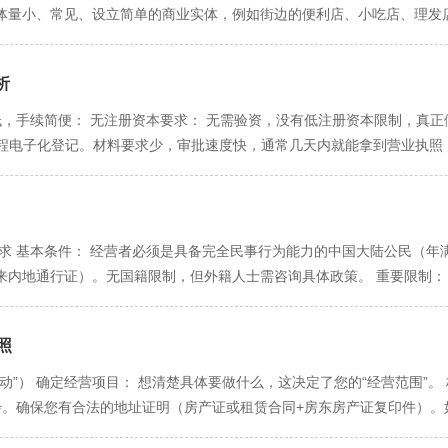
体量小、常见、设立简单的商业实体，例如街边的便利店、小吃店、理发
者是自然人（或个人），而非一个组织。它可以由一个人经营，也可以家庭
的，以个人全部财产承担；家庭经营的，以家庭全部财产承担。这意味着
​
以追溯到个人房产、车辆、存款等。 非独立法人： 个体户不具备法人资
： 注册流程相对公司而言非常简单快捷，成本也低。 与公司的核心区别（
低，手续简便： 无注册资本要求： 无需验资，没有低注册资本限制，真正做
，是自然人的商业延伸。 企业法人，是独立的法律实体，与股东分离。 责
全程电子化登记。材料要求少，审批速度快，通常几天内就能拿到营业执照
以其认缴的出资额为限对公司债务承担责任，个人财产受保护。 税收政策
税、城市维护建设税、教育费附加、地方教育附加和个人所得税（经营所得
无需缴纳企业所得税。 相对复杂。 需要缴纳企业所得税。税后利润分红
（俗称“双定户”，即定期、定额缴税）或核定征收方式。这意味着您可能
成本与难度 低且简单。 注册资金无要求（认缴），流程简化，一般可全程
况下，如果月销售额未达到增值税起征点（小规模纳税人通常为每月10万
、监事会/监事等，流程规范。 组织架构与发展 结构简单。 一般由经
对的决策权。无需召开股东会或董事会，可以根据市场变化迅速调整经营策
格要求 基本条件： 经营者必须是具备完全民事行为能力的中国大陆公民（年
事会等现代企业治理结构，便于吸引投资、股权激励和规模化扩张。 品牌
（但需建立简易账册），也可能不需要聘请专业的会计人员，由经营者自
来内地通行证）。无国籍限制，但外籍人士需咨询具体政策。 重要限制：
对较高。 “公司”身份在商业合作中更具公信力。 转让与注销 转让困难
与风险 无限责任的巨大风险（核心的缺点）： 这是个体户形式致命的弱
营者。 二、 “一址一照”原则 —— 经营场所的核心要求 地址真实性：
其持有的股权，公司主体可存续。 选择建议： 选择个体户： 适合投资
如果个体户的财产不足以清偿，债权人有权依法申请冻结、查封、拍卖经
文书送达，也是后续监管核查的依据。严禁使用虚假地址。 地址性质： 
生意。如：零售、餐饮、个人服务、手艺工作室等。 选择公司： 适合计
动与个人生活完全捆绑，隔离性为零。 发展扩张受限： 难以融资： 由
​
住宅改变为经营性用房，必须遵守《物权法》规定。除提交合法有效的房屋
从事较高风险行业或需要提升品牌形象的项目。
款来扩大规模。 难以吸引和激励人才： 无法通过分配“股权”或“期权”
主）的书面同意。 这在实践中难度较大，尤其是在普通居民楼。 集群登
”） 确定经营项目： 想清楚具体要做什么，这决定了您的“经营范围”。 
”的身份可能使其在资质和信誉度上处于劣势。 存续性较弱： 个体户与
场主体以一家托管机构（如企业孵化器、众创空间）的地址作为其住所登记
步。确保您有合法的地址证明（房产证或租赁合同+房东房产证复印件）。
“卖掉”，通常只能选择停止经营、注销登记，然后再由新的经营者重新申
门槛。您需要与政府认可的托管机构签订协议。 三、 经营范围 —— 不
营者的身份证正反面照片/扫描件、联系电话。 第二步：线上申请——主战
一定标准后，个体户也可能被转为查账征收，税负可能会增加。且由于无