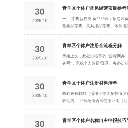
需参照《国民经济行业分类》国家标准
访问“四川政务服务网”（www.scz
高时可能反超公司。 总结： 在青
置审批项目： 如果您的经营项目涉
青羊区个体户常见经营项目参考清
30
实时查重并判断是否可用。 通过后，
负极具吸引力。但与此同时，创业者
取得相关主管部门的批准文件，或在取
业”。 根据提示，准确填写以下信息
一、 零售贸易类 食品经营：预包
2025-10
您从事的是低风险、小规模、以个人
区）+ 字号（核心） + 行业特点 
选择“经营范围”（从系统标准库中勾
化妆品零售、文具用品零售、体育用
任的公司形式。
册的名称相同或近似。强烈建议在申请
经营场所证明（房产证/租赁合同等）
具零售、宠物食品用品零售、自行车及
—— 领照不是结束 领取营业执照
过“天府通办”APP进行刷脸实名认证
服务。 饮品店服务（如奶茶店、咖啡
入，也可能需要进行“零申报”。 必
请材料进行审核。如果材料有问题，
青羊区个体户注册全流程分解
30
服务。 生活便利： 摄影扩印服务、
务责任。
可以选择将申请材料邮寄至青羊区政务
广告设计、制作、代理、发布（注意涉
承接上文，此处以推荐的 “全程网办
2025-10
过后，您也可以预约时间，携带所有
（需注意资质） 体育组织： 体育保
务网”，完成个人注册/登录。务必进
业执照不是终点”） 刻制印章： 
审批）。 重要提示： 规范表述： 以
报”模块。 关键点：依次输入“青羊区
税务报到： 领取营业执照30日内，
目，意味着您取得营业执照后必须办理
名称，直到找到一个可用的为止。成功
开立基本户。 后置审批： 如经营范
并非越多越好。
青羊区个体户注册材料清单
30
记”申请页面。 分步详解： 名称信
在青羊区开启您的事业。
息： 这是重点和难点。需手动精确填
核心必备材料（适用于绝大多数情况
2025-10
赁协议 + 房东的房产证复印件（每页
效期内。 经营场所合法使用证明（此
标准库中，通过关键词搜索并勾选。注
的《房屋所有权证》或《不动产权证
四：电子签名与提交（10分钟） 动
所有权证》或《不动产权证书》复印件
时，您的手机“天府通办”APP会收
青羊区个体户名称自主申报技巧与
30
于同意将住宅改变为经营性用房的证
批系统。 阶段五：官方审核与反馈（1