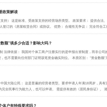
和电子邮箱。这是市场监督管理局、税务局与您进行法律文书送达、信息沟
标准库中勾选，不要手动乱填。 资金数额： 填写预估数。 上传材料： 根
、准确、有效”。不存在可优化的空间，如实填写是唯一准则。 二、 资金数
 第五步：电子签名与提交 所有信息填写完毕并上传材料后，点击“提交”
政策解读​
放心： 无需验资： 个体工商户实行申报制，无需像公司一样出具验资报
PP会收到一条待签名消息。 打开“天府通办”APP，扫码或直接在消息通
计划投入用于生产经营的资金的总额，是一个预估数。它可以包括租金、装
策支持） 这是标准、受政策支持的经营场所类型。 政策要求： 提供合
系统。 第六步：查询进度与领照 提交后，您可以在“四川政务服务网”个人
一个符合您业务规模和常识的金额。例如，开设一家小型便利店，填写3-5
人签订的《房屋租赁合同》或协议。 优势： 合规性无争议： 完全符合
审核通过、需补正）。 若状态变为“审核通过”，系统会引导您选择执照
低： 过高： 填写一个明显偏离实际（如一个小面馆填100万），虽不会
动设计，不会因扰民问题被投诉。 商业形象佳： 便于客户寻找，提升业务
网办要点总结： 实名认证是前提。 材料预准备是关键（清晰的电子版）
判断。 过低： 填写为0或极小的数额（如100元），虽不违法，但可能
工作室等。 二、 住宅（“住改商”）—— 政策严格限制，操作难度极大 
度，及时响应补正要求。
要依据您的实际营业额（开具发票的金额）或核定销售额来征税。因此，
数额”填多少合适？影响大吗？​
在执行上非常规范。 核心政策依据（法律红线）： 《民法典》第二百七
范围：规范表述，主次分明 这是填报的重中之重，直接决定了您可以从事
，应当经有利害关系的业主一致同意。” 青羊区实操解读： “有利害关系
报制 法律依据： 我国对个体工商户注册实行的是申报出资制度，而非公
核心： 绝对不要手动输入！请务必在线上申请系统的标准库中，通过关键词
要获得整栋楼所有邻居的书面同意。 所需材料： 除房产证或租赁合同外
资，也不需要向任何部门证明该笔资金确实到位。 本质区别： “资金数额
”或“饮品店服务”。 排序： 将您实际主营、且会先开展的业务勾选在前面。
的证明》或类似文件。 现实难度： 获得整栋楼所有业主的同意，在大多
求您提供银行流水或验资报告来证明这个数字。 二、 “资金数额”填多少
的、以及近期计划开展的项目。勾选过多无关项目，不仅增加审批复杂性，
风险： 即使侥幸通过登记，后续若有任何一位利害关系业主反悔并投诉，
三个原则： 真实性原则（基础）： 虽然不验资，但仍应基于真实的创业
项目”： 一般项目： 领取营业执照即可开展（如“文具用品零售”）。 许
同意且经营项目绝无扰民可能（如仅作不接待客户的线上工作室），否则
费、首批原材料或货物采购费等。 合理性原则（关键）： 填写的数额应
饮服务”后，您取得营业执照的同时，会收到需申办《食品经营许可证》的
（特定行业的政策红利） 这是针对无需实体门店的新兴行业（如电商、咨
要电脑和软件，填写 1-3万元 是合理的。 社区便利店： 涉及装修、货架、
 中国大陆公民： 这是普遍的经营者类型。要求申请人年满18周岁，具有
信息确保真实，资金数额立足现实合理预估，经营范围紧扣主业使用标准用
主体，以政府认定的托管机构（如众创空间、企业孵化器、产业园区）提
磨豆机）、家具、首批原料，填写 10-30万元 是合理的。 适度从简原
为完全民事行为能力人，也可以申请。 需提供有效的《居民身份证》。 
本质区别： 集群注册地址是合法、备案、受监管的，托管机构负责代收法律
在成本都计算在内，只需覆盖启动阶段的必要投入即可。 三、 “资金数额
湾地区居民，可以在内地申请登记为个体工商户。 需提供有效的《港澳
属于违法行为。 如何获取： 您需要联系青羊区内合法的托管机构，与其
，其影响是间接且有限的： 对工商登记本身： 几乎无影响。 只要您填
国公民（限制较多）： 通常情况下，外国公民不能直接在中国境内注册个
远低于租赁实体商铺。 合法合规： 完全符合政策规定，免去“住改商”的烦
字本身而驳回您的申请。它的主要作用是信息记录。 对税务的影响（主要
个体户有特殊要求吗？​