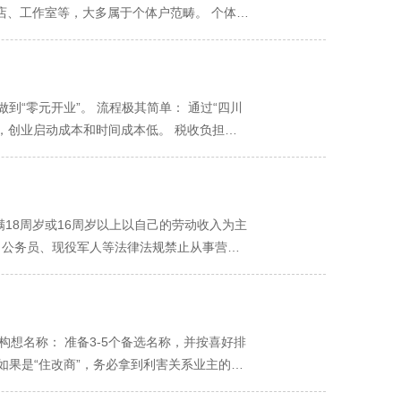
店、工作室等，大多属于个体户范畴。 个体户
经营。 承担无限责任： 这是个体户与公司本
，如果经营失败，资不抵债，经营者需要用个
格。它更像是经营者本人的一个“商业身份”，
详细对比） 对比维度 个体工商户 有限责任
到“零元开业”。 流程极其简单： 通过“四川
任承担 无限连带责任。 经营风险与个人/家庭
，创业启动成本和时间成本低。 税收负担相
 相对简单。 通常采用定额或核定征收，缴纳
）。 征收方式有利： 对于规模较小的个体
给个人股东时，股东还需缴纳个人所得税（股
只需要按月或按季度缴纳一个固定额度的税
网办，快速下证。 较高且复杂。 需要公司章
元），可以免征增值税。 经营灵活，决策高
营者本人管理，难以引入外部股东，扩张受限。
略，船小好掉头。 管理成本低： 内部管理简
满18周岁或16周岁以上以自己的劳动收入为主
信誉 相对较低。 在承接大型项目或与大型企
己或代理记账公司处理简单账务即可，节省了
 公务员、现役军人等法律法规禁止从事营利
。 不能像公司一样转让股权，通常需先注销再新
点。一旦经营不善，产生债务（如拖欠供应商货
 您必须提供一个真实、有效的地址作为经营场
规模小、风险可控、由个人或家庭独立经营、无
营者个人及其家庭名下的房产、车辆、银行存
商用/商住两用： 是佳选择，符合规定。 住
划规模化经营、需要规避个人无限责任风险、
于主体性质和法律结构，个体户很难通过引入股
产权证明外，关键的是必须征得有利害关系的业
的方式来吸引和留住核心人才。 品牌信誉有限：
记（托管地址）： 青羊区为鼓励创业，推出
构想名称： 准备3-5个备选名称，并按喜好排
经营者本人深度绑定。如果经营者希望退出经
。这对于无需实体门店的电商、咨询、设计等
如果是“住改商”，务必拿到利害关系业主的同
请注册，程序上不连贯。 税务优势的局限性：
是想写什么就写什么 规范化表述： 经营范围
场（以“四川政务服务网”为例） 登录平台：
法进行复杂的税务筹划，其综合税负在盈利较